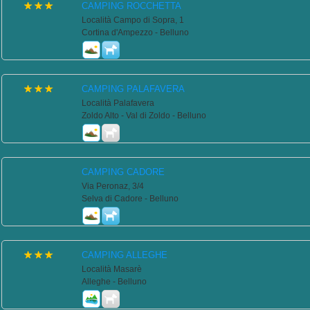
CAMPING ROCCHETTA
Località Campo di Sopra, 1
Cortina d'Ampezzo - Belluno
CAMPING PALAFAVERA
Località Palafavera
Zoldo Alto - Val di Zoldo - Belluno
CAMPING CADORE
Via Peronaz, 3/4
Selva di Cadore - Belluno
CAMPING ALLEGHE
Località Masarè
Alleghe - Belluno