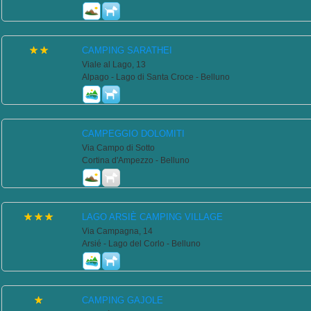
CAMPING SARATHEI
Viale al Lago, 13
Alpago - Lago di Santa Croce - Belluno
CAMPEGGIO DOLOMITI
Via Campo di Sotto
Cortina d'Ampezzo - Belluno
LAGO ARSIÈ CAMPING VILLAGE
Via Campagna, 14
Arsié - Lago del Corlo - Belluno
CAMPING GAJOLE