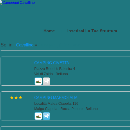
Home
Inserisci La Tua Struttura
|
|
Campeggi Belluno
Sei in:
Cavallino
»
CAMPING CIVETTA
Piazza Rodolfo Balestra 4
Val di Zoldo - Belluno
CAMPING MARMOLADA
Località Malga Ciapela, 116
Malga Ciapela - Rocca Pietore - Belluno