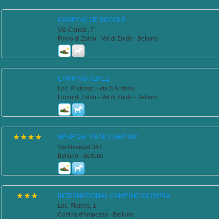
CAMPING LE BOCOLE
Via Canale, 7
Forno di Zoldo - Val di Zoldo - Belluno
CAMPING ALPEZ
Loc. Pralongo - via S.Andrea
Forno di Zoldo - Val di Zoldo - Belluno
NEVEGAL PARK CAMPING
Via Nevegal 347
Belluno - Belluno
INTERNATIONAL CAMPING OLYMPIA
Loc. Fiames, 1
Cortina d'Ampezzo - Belluno