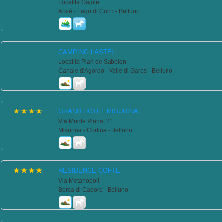
Località Gajole
Arsié - Lago di Corlo - Belluno
CAMPING LASTEI
Località Pian de Sabbion
Canale d'Agordo - Valle di Gares - Belluno
GRAND HOTEL MISURINA
Via Monte Piana, 21
Misurina - Cortina - Belluno
RESIDENCE CORTE
Via Metanopoli
Borca di Cadore - Belluno