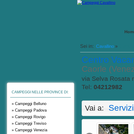
Hom
Centro
Sei in:
Cavallino
»
Centro Vaca
Caorle (Venez
via Selva Rosata n
Tel:
04212982
CAMPEGGI NELLE PROVINCE DI:
» Campeggi Belluno
Servizi
Vai a:
» Campeggi Padova
» Campeggi Rovigo
» Campeggi Treviso
» Campeggi Venezia