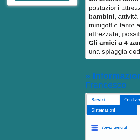
postazioni attrez
bambini
, attivit
minigolf e tante a
attrezzata, possib
Gli amici a 4 z
una spiaggia ded
» Informazio
Francesco
Servizi
Condizio
Sistemazioni
Servizi generali