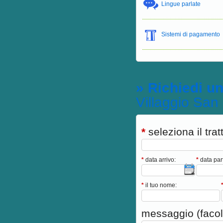
Lingue parlate
Sistemi di pagamento
» Richiedi u
Villaggio San
*
seleziona il tra
*
data arrivo:
*
data par
*
il tuo nome:
messaggio (facolt