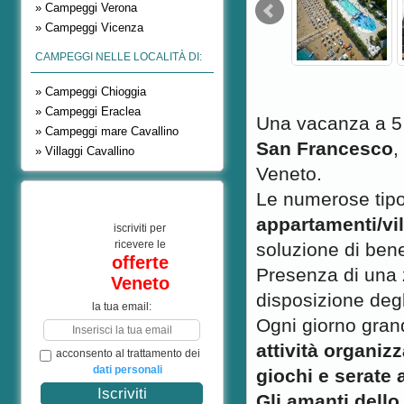
» Campeggi Verona
» Campeggi Vicenza
CAMPEGGI NELLE LOCALITÀ DI:
» Campeggi Chioggia
» Campeggi Eraclea
Una vacanza a 5 s
» Campeggi mare Cavallino
San Francesco
,
» Villaggi Cavallino
Veneto.
Le numerose tipol
appartamenti/vil
iscriviti per
ricevere le
soluzione di bene
offerte
Presenza di una 
Veneto
disposizione degli
la tua email:
Ogni giorno grand
attività organiz
acconsento al trattamento dei
dati personali
giochi e serate 
Gli amanti dello