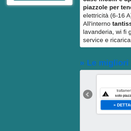
piazzole per ten
elettricità (6-16 A
All'interno
tantis
lavanderia, wi fi
service e ricarica
» Le migliori
Dal 9 Set Al 23 Set
scade il 15 set
trattame
20
%
solo piaz
sconto
per pacchetto
» DETTA
a partire da