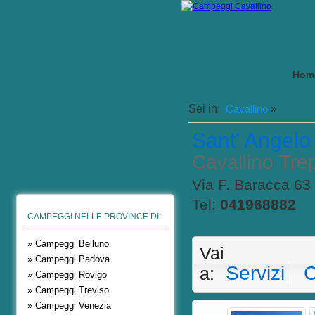
Hom
Sant' 
Sei in:
Cavallino
»
Sant' Angelo
Cavallino Trep
Via F. Baracca 63 
Tel:
041968882
CAMPEGGI NELLE PROVINCE DI:
» Campeggi Belluno
Vai
» Campeggi Padova
Servizi
C
a:
» Campeggi Rovigo
» Campeggi Treviso
» Campeggi Venezia