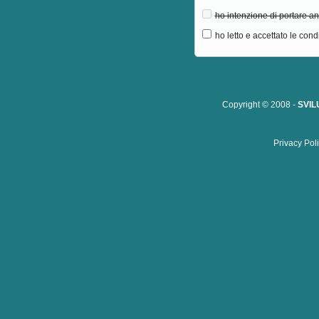
ho intenzione di portare an
ho letto e accettato le cond
Copyright © 2008 -
SVIL
Privacy Pol