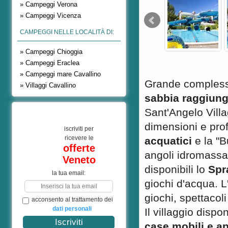
» Campeggi Verona
» Campeggi Vicenza
CAMPEGGI NELLE LOCALITÀ DI:
» Campeggi Chioggia
» Campeggi Eraclea
» Campeggi mare Cavallino
Grande complesso
» Villaggi Cavallino
sabbia raggiungi
Sant'Angelo Villa
dimensioni e prof
iscriviti per
ricevere le
acquatici
e la "Bu
offerte
angoli idromassag
Veneto
disponibili lo
Spr
la tua email:
giochi d'acqua. L
giochi, spettacol
acconsento al trattamento dei
dati personali
Il villaggio dispo
case mobili e a