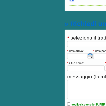
» Richiedi u
*
seleziona il tra
*
data arrivo:
*
data par
*
il tuo nome:
messaggio (facolt
voglio ricevere le SUPER